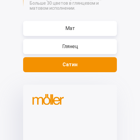
Больше 30 цветов в глянцевом и
матовом исполнении.
Я даю согласие на обработку
персональных данных
Ознакомиться с условиями
Мат
Согласен с Политикой в отношении
обработки персональных данных
Глянец
Ознакомиться с политикой
Сатин
Горячая линия
8 927 569-88-33
Отправить
E-mail
righter30@mail.ru
Адрес в Астрахани
с. Старокучергановка
ул. Победы, 46г