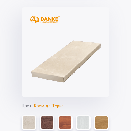
Цвет:
Крем-де-Турке