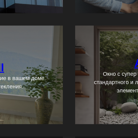
I
Окно с супер
ие в вашем доме.
стандартного и 
текления.
элемент