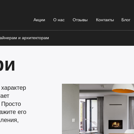
Акции
О нас
Отзывы
Контакты
Блог
айнерам и архитекторам
ри
 характер
ает
 Просто
ажите его
кления,