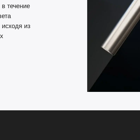
 в течение
вета
 исходя из
х