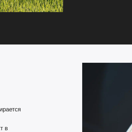
ирается
т в