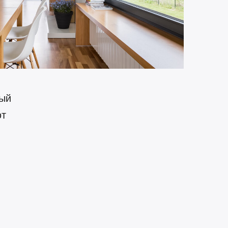
ный
ют