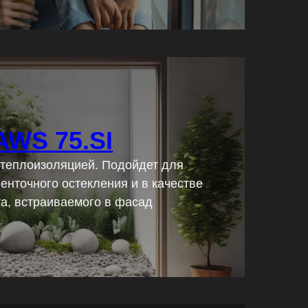
AWS 75.SI
 теплоизоляцией. Подойдет для
ленточного остекления и в качестве
Подробнее
а, встраиваемого в фасад